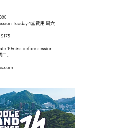
380
3-session Tueday 4堂費用 周六
 $175
gate 10mins before session
池閘口。
ns.com