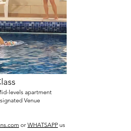
lass
Mid-levels apartment
esignated Venue
ons.com
or
WHATSAPP
us