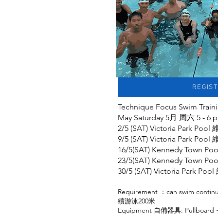
REGIS
Technique Focus Swim 
May Saturday 5月 周六 5 - 6 
2/5 (SAT) Victoria Park
9/5 (SAT) Victoria Park
16/5(SAT) Kennedy Town
23/5(SAT) Kennedy Town 
30/5 (SAT) Victoria Par
Requirement ：can swim cont
續游泳200米
Equipment 自備器具: Pullboard +