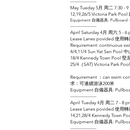
------------------
May Tueday 5月 周二 7:30 - 
12,19,26/5 Victoria Par
Equipment 自備器具: Pullboard +
------------------
April Saturday 4月 周六 5 - 6
Lease Lanes povided 使
Requirement: continuous 
4/4,11/4 Sun Yat Sen Po
18/4 Kennedy Town Poo
25/4（SAT) Victoria Park
Requirement ：can swim co
求：可連續游泳200米
Equipment 自備器具: Pullboa
------------------
April Tueday 4月 周二 7 - 8 
Lease Lanes povided 使
14,21,28/4 Kennedy Tow
Equipment 自備器具: Pullboa
------------------