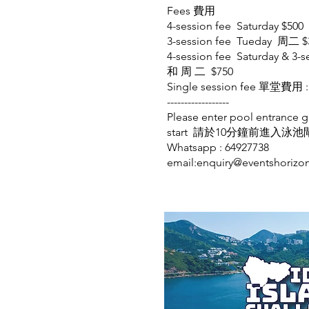
Fees 費用
4-session fee Saturday $500
3-session fee Tueday 周二 $
4-session fee Saturday & 
和 周 二 $750
Single session fee 單堂費用 :
------------------
Please enter pool entrance 
start 請於10分鐘前進入泳
Whatsapp : 64927738
email:
enquiry@eventshorizo