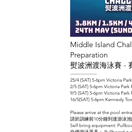
Middle Island Chal
Preparation
熨波洲渡海泳賽 -
------------------
25/4 (SAT) 5-6pm Victori
2/5 (SAT) 5-6pm Victoria
9/5 (SAT) 5-6pm Victoria
16/5(SAT) 5-6pm Kennedy 
Please arrive at the pool entr
請於訓練前10分鐘到達游泳池
Self bring equipment: Pullbo
​自備游泳器具：
Pullboard + 